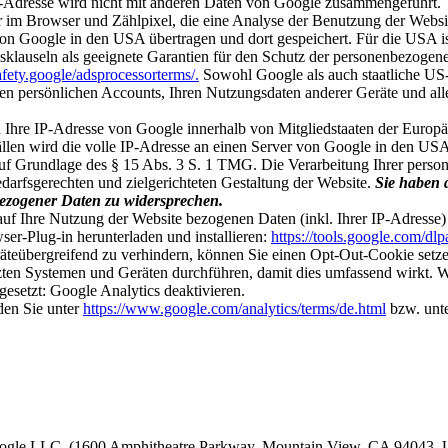
-Adresse wird nicht mit anderen Daten von Google zusammengeführt.
im Browser und Zählpixel, die eine Analyse der Benutzung der Websit
 von Google in den USA übertragen und dort gespeichert. Für die USA
sklauseln als geeignete Garantien für den Schutz der personenbezogene
safety.google/adsprocessorterms/.
Sowohl Google als auch staatliche US
en persönlichen Accounts, Ihren Nutzungsdaten anderer Geräte und all
rd Ihre IP-Adresse von Google innerhalb von Mitgliedstaaten der Euro
len wird die volle IP-Adresse an einen Server von Google in den USA 
f Grundlage des § 15 Abs. 3 S. 1 TMG. Die Verarbeitung Ihrer persone
arfsgerechten und zielgerichteten Gestaltung der Website.
Sie haben 
nbezogener Daten zu widersprechen.
auf Ihre Nutzung der Website bezogenen Daten (inkl. Ihrer IP-Adresse
er-Plug-in herunterladen und installieren:
https://tools.google.com/dl
teübergreifend zu verhindern, können Sie einen Opt-Out-Cookie setze
tzten Systemen und Geräten durchführen, damit dies umfassend wirkt.
gesetzt:
Google Analytics deaktivieren.
den Sie unter
https://www.google.com/analytics/terms/de.html
bzw. unt
ogle LLC. (1600 Amphitheatre Parkway, Mountain View, CA 94043, U