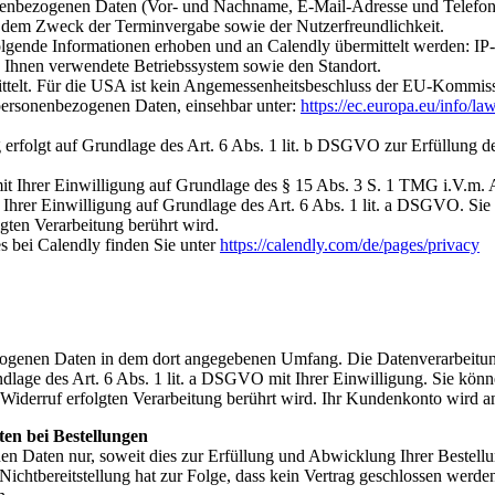
sonenbezogenen Daten (Vor- und Nachname, E-Mail-Adresse und Telefon
t dem Zweck der Terminvergabe sowie der Nutzerfreundlichkeit.
gende Informationen erhoben und an Calendly übermittelt werden: IP-
Ihnen verwendete Betriebssystem sowie den Standort.
ittelt. Für die USA ist kein Angemessenheitsbeschluss der EU-Kommis
 personenbezogenen Daten, einsehbar unter:
https://ec.europa.eu/info/la
rfolgt auf Grundlage des Art. 6 Abs. 1 lit. b DSGVO zur Erfüllung d
it Ihrer Einwilligung auf Grundlage des § 15 Abs. 3 S. 1 TMG i.V.m. 
 Ihrer Einwilligung auf Grundlage des Art. 6 Abs. 1 lit. a DSGVO. Sie 
gten Verarbeitung berührt wird.
 bei Calendly finden Sie unter
https://calendly.com/de/pages/privacy
ogenen Daten in dem dort angegebenen Umfang. Die Datenverarbeitung
dlage des Art. 6 Abs. 1 lit. a DSGVO mit Ihrer Einwilligung. Sie könne
Widerruf erfolgten Verarbeitung berührt wird. Ihr Kundenkonto wird a
en bei Bestellungen
n Daten nur, soweit dies zur Erfüllung und Abwicklung Ihrer Bestellun
e Nichtbereitstellung hat zur Folge, dass kein Vertrag geschlossen werde