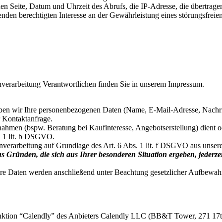
en Seite, Datum und Uhrzeit des Abrufs, die IP-Adresse, die übertrage
den berechtigten Interesse an der Gewährleistung eines störungsfreie
nverarbeitung Verantwortlichen finden Sie in unserem Impressum.
rheben wir Ihre personenbezogenen Daten (Name, E-Mail-Adresse, Nachr
 Kontaktanfrage.
men (bspw. Beratung bei Kaufinteresse, Angebotserstellung) dient od
s. 1 lit. b DSGVO.
nverarbeitung auf Grundlage des Art. 6 Abs. 1 lit. f DSGVO aus unser
s Gründen, die sich aus Ihrer besonderen Situation ergeben, jederze
hre Daten werden anschließend unter Beachtung gesetzlicher Aufbewahr
unktion “Calendly” des Anbieters Calendly LLC (BB&T Tower, 271 17