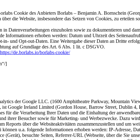
rlabs Cookie des Anbieters Borlabs – Benjamin A. Bornschein (Georg
über die Website, insbesondere das Setzen von Cookies, zu erteilen sow
n in Datenverarbeitungen einzuholen sowie zu dokumentieren und damit
nde Informationen erhoben werden: Datum und Uhrzeit des Seitenaufr
in- und Opt-out-Daten. Eine Weitergabe dieser Daten an Dritte erfolgt
ichtung auf Grundlage des Art. 6 Abs. 1 lit. c DSGVO.
https://de.borlabs.io/borlabs-cookie/
n“/]
nalytics der Google LLC. (1600 Amphitheatre Parkway, Mountain Vie
ist Google Ireland Limited (Gordon House, Barrow Street, Dublin 4, Ir
 für die Verarbeitung Ihrer Daten und die Einhaltung der anwendbaren
und ihrer Besucher sowie für Marketing- und Werbezwecke. Dazu wird
m Reports über die Websiteaktivitäten zusammenzustellen und um weit
i können u.a. folgende Informationen erhoben werden: IP-Adresse, Dat
(Gerät), besuchte Seiten, Referrer-URL (Webseite, über die Sie unser