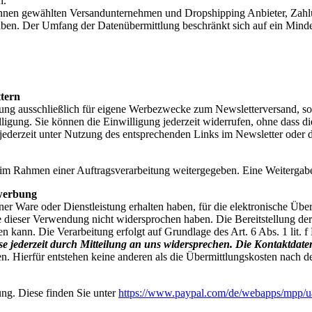
ch.
 Ihnen gewählten Versandunternehmen und Dropshipping Anbieter, Zahlun
Vorgaben. Der Umfang der Datenübermittlung beschränkt sich auf ein Mind
tern
ung ausschließlich für eigene Werbezwecke zum Newsletterversand, so
lligung. Sie können die Einwilligung jederzeit widerrufen, ohne dass 
 jederzeit unter Nutzung des entsprechenden Links im Newsletter oder 
im Rahmen einer Auftragsverarbeitung weitergegeben. Eine Weitergabe a
werbung
er Ware oder Dienstleistung erhalten haben, für die elektronische Üb
e dieser Verwendung nicht widersprochen haben. Die Bereitstellung der 
den kann. Die Verarbeitung erfolgt auf Grundlage des Art. 6 Abs. 1 li
 jederzeit durch Mitteilung an uns widersprechen.
Die Kontaktdate
 Hierfür entstehen keine anderen als die Übermittlungskosten nach de
ng. Diese finden Sie unter
https://www.paypal.com/de/webapps/mpp/ua