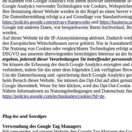
im Rahmen von Google Analytics von Ihrem Browser übermittelte IP
Google Analytics verwendet Technologien wie Cookies, Webspeicher 
Ihre Benutzung dieser Website werden in der Regel an einen Server
Die Datenübermittlung erfolgt u.a auf Grundlage von Standardvertrag
https://policies.google.com/privacy/frameworks
und
https://business.
Google mit anderen Daten, wie beispielsweise Ihrem Suchverlauf, Ihr
werden.
Auf dieser Website ist die IP-Anonymisierung aktiviert. Dadurch wi
den Europäischen Wirtschaftsraum zuvor gekürzt. Nur in Ausnahmefäl
Die Nutzung von Cookies oder vergleichbarer Technologien erfolgt au
DSGVO aus unserem überwiegenden berechtigten Interesse an der bed
ergeben, jederzeit dieser Verarbeitungen Sie betreffender persone
Sie können die Erfassung der durch Google Analytics erzeugten und 
verhindern, indem Sie das unter dem folgenden Link verfügbare Brows
Um die Datenerfassung und -speicherung durch Google Analytics gerä
beim Besuch dieser Website. Sie müssen das Opt-Out auf allen genu
Google übermittelt. Wenn Sie hier klicken, wird das Opt-Out-Cookie 
Nähere Informationen zu Nutzungsbedingungen und Datenschutz fin
https://policies.google.com/technologies/cookies?hl=de
.
Plug-ins und Sonstiges
Verwendung des Google Tag Managers
Wir verwenden auf unserer Website den Google Tag Manager der Go