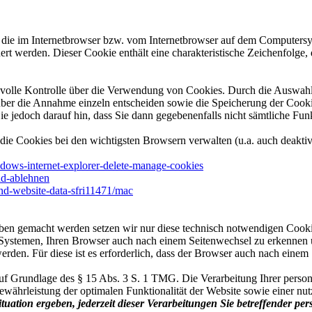
 die im Internetbrowser bzw. vom Internetbrowser auf dem Computersys
rt werden. Dieser Cookie enthält eine charakteristische Zeichenfolge, 
volle Kontrolle über die Verwendung von Cookies. Durch die Auswahl 
er die Annahme einzeln entscheiden sowie die Speicherung der Cookie
ie jedoch darauf hin, dass Sie dann gegebenenfalls nicht sämtliche Fu
die Cookies bei den wichtigsten Browsern verwalten (u.a. auch deakti
ndows-internet-explorer-delete-manage-cookies
und-ablehnen
and-website-data-sfri11471/mac
en gemacht werden setzen wir nur diese technisch notwendigen Cookie
Systemen, Ihren Browser auch nach einem Seitenwechsel zu erkennen u
erden. Für diese ist es erforderlich, dass der Browser auch nach einem
f Grundlage des § 15 Abs. 3 S. 1 TMG. Die Verarbeitung Ihrer persone
hrleistung der optimalen Funktionalität der Website sowie einer nutz
tuation ergeben, jederzeit dieser Verarbeitungen Sie betreffender p