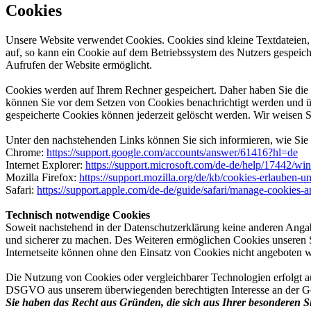
Cookies
Unsere Website verwendet Cookies. Cookies sind kleine Textdateien,
auf, so kann ein Cookie auf dem Betriebssystem des Nutzers gespeiche
Aufrufen der Website ermöglicht.
Cookies werden auf Ihrem Rechner gespeichert. Daher haben Sie die 
können Sie vor dem Setzen von Cookies benachrichtigt werden und üb
gespeicherte Cookies können jederzeit gelöscht werden. Wir weisen S
Unter den nachstehenden Links können Sie sich informieren, wie Sie 
Chrome:
https://support.google.com/accounts/answer/61416?hl=de
Internet Explorer:
https://support.microsoft.com/de-de/help/17442/wi
Mozilla Firefox:
https://support.mozilla.org/de/kb/cookies-erlauben-
Safari:
https://support.apple.com/de-de/guide/safari/manage-cookies-
Technisch notwendige Cookies
Soweit nachstehend in der Datenschutzerklärung keine anderen Angab
und sicherer zu machen. Des Weiteren ermöglichen Cookies unseren 
Internetseite können ohne den Einsatz von Cookies nicht angeboten w
Die Nutzung von Cookies oder vergleichbarer Technologien erfolgt au
DSGVO aus unserem überwiegenden berechtigten Interesse an der Gewä
Sie haben das Recht aus Gründen, die sich aus Ihrer besonderen Si