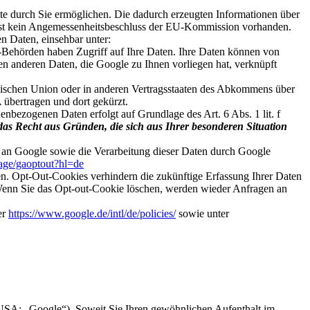
e durch Sie ermöglichen. Die dadurch erzeugten Informationen über
 ist kein Angemessenheitsbeschluss der EU-Kommission vorhanden.
n Daten, einsehbar unter:
-Behörden haben Zugriff auf Ihre Daten. Ihre Daten können von
en anderen Daten, die Google zu Ihnen vorliegen hat, verknüpft
päischen Union oder in anderen Vertragsstaaten des Abkommens über
übertragen und dort gekürzt.
nbezogenen Daten erfolgt auf Grundlage des Art. 6 Abs. 1 lit. f
das Recht aus Gründen, die sich aus Ihrer besonderen Situation
) an Google sowie die Verarbeitung dieser Daten durch Google
page/gaoptout?hl=de
n. Opt-Out-Cookies verhindern die zukünftige Erfassung Ihrer Daten
 Wenn Sie das Opt-out-Cookie löschen, werden wieder Anfragen an
er
https://www.google.de/intl/de/policies/
sowie unter
SA; „Google“). Soweit Sie Ihren gewöhnlichen Aufenthalt im