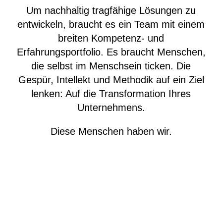
Um nachhaltig tragfähige Lösungen zu
entwickeln, braucht es ein Team mit einem
breiten Kompetenz- und
Erfahrungsportfolio. Es braucht Menschen,
die selbst im Menschsein ticken. Die
Gespür, Intellekt und Methodik auf ein Ziel
lenken: Auf die Transformation Ihres
Unternehmens.
Oliver Dreber
Geschäftsführer Hara Do und Experte für Haltung
Diese Menschen haben wir.
Daniela Stolla
Systemischer Coach
Fabian Strumpf
Trainer & Mentor for inspiring group experiences
Wilfried Pütz
Principal Consultant / Trusted Advisor
Joe Jürgen Schmitt
Senior Business Consultant