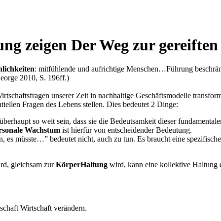
ung zeigen
Der Weg zur gereiften
nlichkeiten
: mitfühlende und aufrichtige Menschen…Führung beschränkt s
eorge 2010, S. 196ff.)
Wirtschaftsfragen unserer Zeit in nachhaltige Geschäftsmodelle transfo
iellen Fragen des Lebens stellen. Dies bedeutet 2 Dinge:
 überhaupt so weit sein, dass sie die Bedeutsamkeit dieser fundamenta
rsonale Wachstum
ist hierfür von entscheidender Bedeutung.
n, es müsste…” bedeutet nicht, auch zu tun. Es braucht eine spezifisch
ird, gleichsam zur
KörperHaltung
wird, kann eine kollektive Haltung
schaft Wirtschaft verändern.